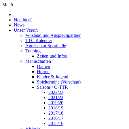
Menü
Neu hier?
News
Unser Verein
Vorstand und Ansprechpartner
TTC Kalender
Anreise zur Sporthalle
Training
Zeiten und Infos
Mannschaften
Damen
Herren
Kinder & Jugend
Spieltermine (Vorschau)
Saisons / Q-TTR
2022/23
2021/22
2019/20
2018/19
2017/18
2016/17
2015/16
Historie