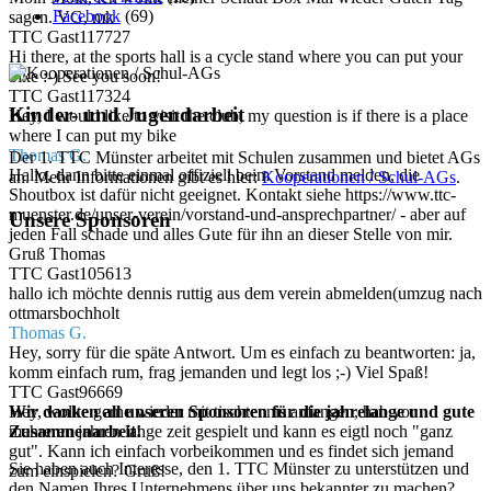
Facebook
(69)
sagen. VG, mk
TTC Gast117727
Hi there, at the sports hall is a cycle stand where you can put your
bike :-) See you soon!
TTC Gast117324
Kinder- und Jugendarbeit
Hey, I would like to visit the club, my question is if there is a place
where I can put my bike
Thomas G.
Der 1. TTC Münster arbeitet mit Schulen zusammen und bietet AGs
Hallo, dann bitte einmal offiziell beim Vorstand melden, die
an. Mehr Informationen gibt es hier:
Kooperationen / Schul-AGs
.
Shoutbox ist dafür nicht geeignet. Kontakt siehe https://www.ttc-
muenster.de/unser-verein/vorstand-und-ansprechpartner/ - aber auf
Unsere Sponsoren
jeden Fall schade und alles Gute für ihn an dieser Stelle von mir.
Gruß Thomas
TTC Gast105613
hallo ich möchte dennis ruttig aus dem verein abmelden(umzug nach
ottmarsbochholt
Thomas G.
Hey, sorry für die späte Antwort. Um es einfach zu beantworten: ja,
komm einfach rum, frag jemanden und legt los ;-) Viel Spaß!
TTC Gast96669
Wir danken all unseren Sponsoren für die jahrelange und gute
Hey, wollte gerne wieder mit tischtennis anfangen, hab vor
Zusammenarbeit!
mehreren jahren lange zeit gespielt und kann es eigtl noch "ganz
gut". Kann ich einfach vorbeikommen und es findet sich jemand
Sie haben auch Interesse, den 1. TTC Münster zu unterstützen und
zum einspielen? Gruß!
den Namen Ihres Unternehmens über uns bekannter zu machen?