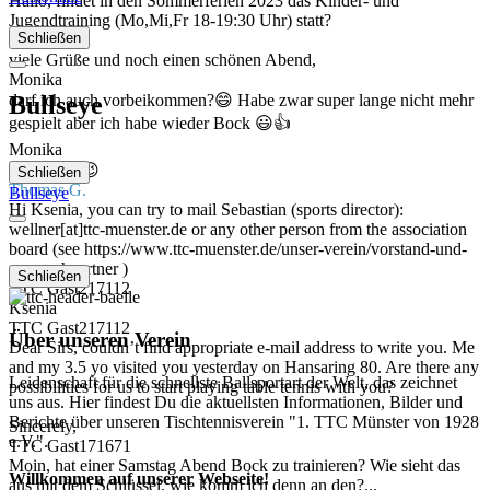
Hallo, findet in den Sommerferien 2023 das Kinder- und
Jugendtraining (Mo,Mi,Fr 18-19:30 Uhr) statt?
Schließen
Monika
viele Grüße und noch einen schönen Abend,
Monika
Bullseye
darf ich auch vorbeikommen?😄 Habe zwar super lange nicht mehr
gespielt aber ich habe wieder Bock 😃👍
Monika
Hallihallo 😉
Schließen
Thomas G.
Bullseye
Hi Ksenia, you can try to mail Sebastian (sports director):
wellner[at]ttc-muenster.de or any other person from the association
board (see https://www.ttc-muenster.de/unser-verein/vorstand-und-
ansprechpartner )
Schließen
TTC Gast217112
Ksenia
TTC Gast217112
Über unseren Verein
Dear Sirs, couldn’t find appropriate e-mail address to write you. Me
and my 3.5 yo visited you yesterday on Hansaring 80. Are there any
Leidenschaft für die schnellste Ballsportart der Welt, das zeichnet
possibilities for us to start playing table tennis with you?
uns aus. Hier findest Du die aktuellsten Informationen, Bilder und
Berichte über unseren Tischtennisverein "1. TTC Münster von 1928
Sincerely,
e.V.".
TTC Gast171671
Moin, hat einer Samstag Abend Bock zu trainieren? Wie sieht das
Willkommen auf unserer Webseite!
aus mit dem Schlüssel, wie komm ich denn an den?...