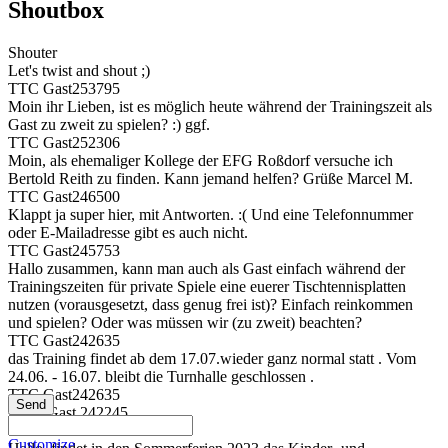
Shoutbox
Shouter
Let's twist and shout ;)
TTC Gast253795
Moin ihr Lieben, ist es möglich heute während der Trainingszeit als
Gast zu zweit zu spielen? :) ggf.
TTC Gast252306
Moin, als ehemaliger Kollege der EFG Roßdorf versuche ich
Bertold Reith zu finden. Kann jemand helfen? Grüße Marcel M.
TTC Gast246500
Klappt ja super hier, mit Antworten. :( Und eine Telefonnummer
oder E-Mailadresse gibt es auch nicht.
TTC Gast245753
Hallo zusammen, kann man auch als Gast einfach während der
Trainingszeiten für private Spiele eine euerer Tischtennisplatten
nutzen (vorausgesetzt, dass genug frei ist)? Einfach reinkommen
und spielen? Oder was müssen wir (zu zweit) beachten?
TTC Gast242635
das Training findet ab dem 17.07.wieder ganz normal statt . Vom
24.06. - 16.07. bleibt die Turnhalle geschlossen .
TTC Gast242635
Hallo Gast 242245,
TTC Gast242245
Customize