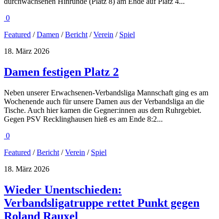
durchwachsenen Hinrunde (Platz 8) am Ende auf Platz 4...
0
Featured
/
Damen
/
Bericht
/
Verein
/
Spiel
18. März 2026
Damen festigen Platz 2
Neben unserer Erwachsenen-Verbandsliga Mannschaft ging es am
Wochenende auch für unsere Damen aus der Verbandsliga an die
Tische. Auch hier kamen die Gegner:innen aus dem Ruhrgebiet.
Gegen PSV Recklinghausen hieß es am Ende 8:2...
0
Featured
/
Bericht
/
Verein
/
Spiel
18. März 2026
Wieder Unentschieden:
Verbandsligatruppe rettet Punkt gegen
Roland Rauxel