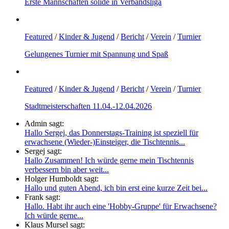
Erste Mannschaften solide in Verbandsliga
Featured
/
Kinder & Jugend
/
Bericht
/
Verein
/
Turnier
Gelungenes Turnier mit Spannung und Spaß
Featured
/
Kinder & Jugend
/
Bericht
/
Verein
/
Turnier
Stadtmeisterschaften 11.04.-12.04.2026
Admin sagt:
Hallo Sergej, das Donnerstags-Training ist speziell für
erwachsene (Wieder-)Einsteiger, die Tischtennis...
Sergej sagt:
Hallo Zusammen! Ich würde gerne mein Tischtennis
verbessern bin aber weit...
Holger Humboldt sagt:
Hallo und guten Abend, ich bin erst eine kurze Zeit bei...
Frank sagt:
Hallo. Habt ihr auch eine 'Hobby-Gruppe' für Erwachsene?
Ich würde gerne...
Klaus Mursel sagt: