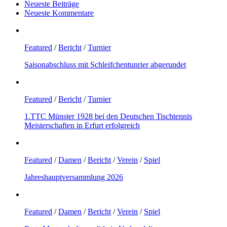
Neueste Beiträge
Neueste Kommentare
Featured
/
Bericht
/
Turnier
Saisonabschluss mit Schleifchentunrier abgerundet
Featured
/
Bericht
/
Turnier
1.TTC Münster 1928 bei den Deutschen Tischtennis
Meisterschaften in Erfurt erfolgreich
Featured
/
Damen
/
Bericht
/
Verein
/
Spiel
Jahreshauptversammlung 2026
Featured
/
Damen
/
Bericht
/
Verein
/
Spiel