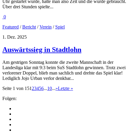
Uhr gestartet wurde, hatte man also Zeit und die wurde gebraucht.
Über drei Stunden spielte...
0
Featured
/
Bericht
/
Verein
/
Spiel
1. Dez. 2025
Auswärtssieg in Stadtlohn
Am gestrigen Sonntag konnte die zweite Mannschaft in der
Landesliga klar mit 9:3 beim SuS Stadtlohn gewinnen. Trotz zwei
verlorener Doppel, blieb man sachlich und drehte das Spiel klar!
Lediglich Jojo Urban verlor denkbar...
Seite 1 von 15
1
2
3
4
5
6
...
10
...
»
Letzte »
Folgen: