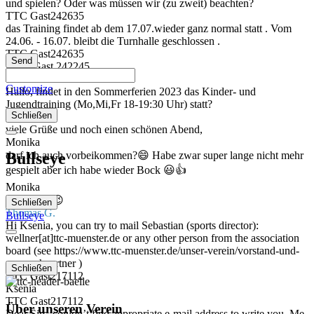
und spielen? Oder was müssen wir (zu zweit) beachten?
TTC Gast242635
das Training findet ab dem 17.07.wieder ganz normal statt . Vom
24.06. - 16.07. bleibt die Turnhalle geschlossen .
TTC Gast242635
Hallo Gast 242245,
TTC Gast242245
Customize
Hallo, findet in den Sommerferien 2023 das Kinder- und
Jugendtraining (Mo,Mi,Fr 18-19:30 Uhr) statt?
Schließen
Monika
viele Grüße und noch einen schönen Abend,
Monika
Bullseye
darf ich auch vorbeikommen?😄 Habe zwar super lange nicht mehr
gespielt aber ich habe wieder Bock 😃👍
Monika
Hallihallo 😉
Schließen
Thomas G.
Bullseye
Hi Ksenia, you can try to mail Sebastian (sports director):
wellner[at]ttc-muenster.de or any other person from the association
board (see https://www.ttc-muenster.de/unser-verein/vorstand-und-
ansprechpartner )
Schließen
TTC Gast217112
Ksenia
TTC Gast217112
Über unseren Verein
Dear Sirs, couldn’t find appropriate e-mail address to write you. Me