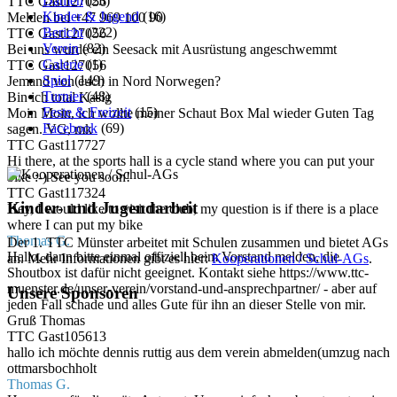
Damen
(25)
TTC Gast127056
Kinder & Jugend
(16)
Melden bei +47 969 100 90
Bericht
(222)
TTC Gast127056
Verein
(82)
Bei uns wurde ein Seesack mit Ausrüstung angeschwemmt
Galerie
(1)
TTC Gast127056
Spiel
(149)
Jemand von euch in Nord Norwegen?
Turnier
(48)
Bin ich total Kasig
Feste & Freizeit
(15)
Moin Moin, ich wollte meiner Schaut Box Mal wieder Guten Tag
Facebook
(69)
sagen. VG, mk
TTC Gast117727
Hi there, at the sports hall is a cycle stand where you can put your
bike :-) See you soon!
TTC Gast117324
Kinder- und Jugendarbeit
Hey, I would like to visit the club, my question is if there is a place
where I can put my bike
Thomas G.
Der 1. TTC Münster arbeitet mit Schulen zusammen und bietet AGs
Hallo, dann bitte einmal offiziell beim Vorstand melden, die
an. Mehr Informationen gibt es hier:
Kooperationen / Schul-AGs
.
Shoutbox ist dafür nicht geeignet. Kontakt siehe https://www.ttc-
muenster.de/unser-verein/vorstand-und-ansprechpartner/ - aber auf
Unsere Sponsoren
jeden Fall schade und alles Gute für ihn an dieser Stelle von mir.
Gruß Thomas
TTC Gast105613
hallo ich möchte dennis ruttig aus dem verein abmelden(umzug nach
ottmarsbochholt
Thomas G.