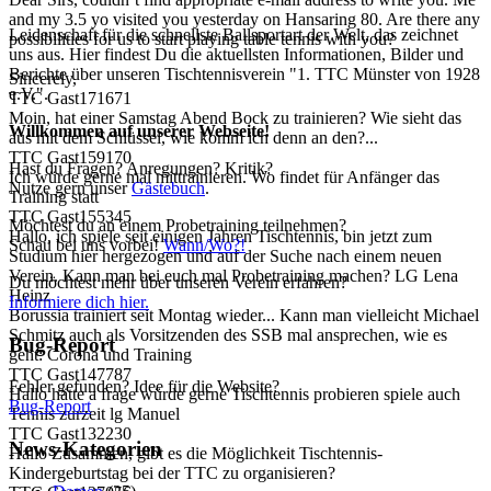
and my 3.5 yo visited you yesterday on Hansaring 80. Are there any
Leidenschaft für die schnellste Ballsportart der Welt, das zeichnet
possibilities for us to start playing table tennis with you?
uns aus. Hier findest Du die aktuellsten Informationen, Bilder und
Berichte über unseren Tischtennisverein "1. TTC Münster von 1928
Sincerely,
e.V.".
TTC Gast171671
Moin, hat einer Samstag Abend Bock zu trainieren? Wie sieht das
Willkommen auf unserer Webseite!
aus mit dem Schlüssel, wie komm ich denn an den?...
TTC Gast159170
Hast du Fragen? Anregungen? Kritik?
Ich würde gerne mal mittrainieren. Wo findet für Anfänger das
Nutze gern unser
Gästebuch
.
Training statt
TTC Gast155345
Möchtest du an einem Probetraining teilnehmen?
Hallo, ich spiele seit einigen Jahren Tischtennis, bin jetzt zum
Schau bei uns vorbei!
Wann/Wo?!
Studium hier hergezogen und auf der Suche nach einem neuen
Verein. Kann man bei euch mal Probetraining machen? LG Lena
Du möchtest mehr über unseren Verein erfahren?
Heinz
Informiere dich hier.
Borussia trainiert seit Montag wieder... Kann man vielleicht Michael
Schmitz auch als Vorsitzenden des SSB mal ansprechen, wie es
Bug-Report
geht: Corona und Training
TTC Gast147787
Fehler gefunden? Idee für die Website?
Hallo hätte a frage würde gerne Tischtennis probieren spiele auch
Bug-Report
Tennis zurzeit lg Manuel
TTC Gast132230
News-Kategorien
Hallo Zusammen, gibt es die Möglichkeit Tischtennis-
Kindergeburtstag bei der TTC zu organisieren?