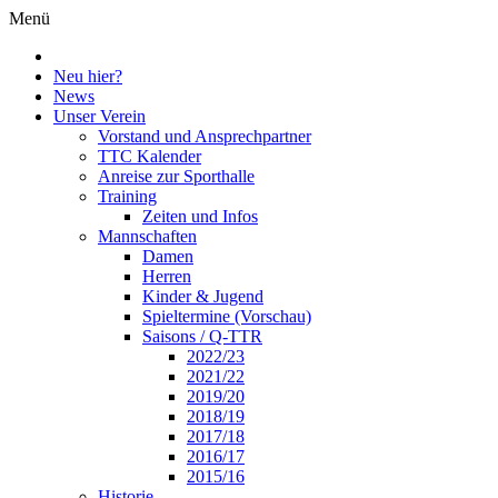
Menü
Neu hier?
News
Unser Verein
Vorstand und Ansprechpartner
TTC Kalender
Anreise zur Sporthalle
Training
Zeiten und Infos
Mannschaften
Damen
Herren
Kinder & Jugend
Spieltermine (Vorschau)
Saisons / Q-TTR
2022/23
2021/22
2019/20
2018/19
2017/18
2016/17
2015/16
Historie