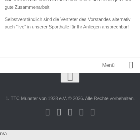
gute Zusammenarbeit!
Selbstverständlich sind die Vertreter des
Vorstandes
alternativ
auch "live" in unserer Sporthalle für Ihr Anliegen ansprechbar!
Menü
Neu hier?
1. TTC Münster von 1928 e.V. © 2026. Alle Rechte vorbehalten.
News
Unser Verein
Vorstand und Ansprechpartner
n/a
TTC Kalender