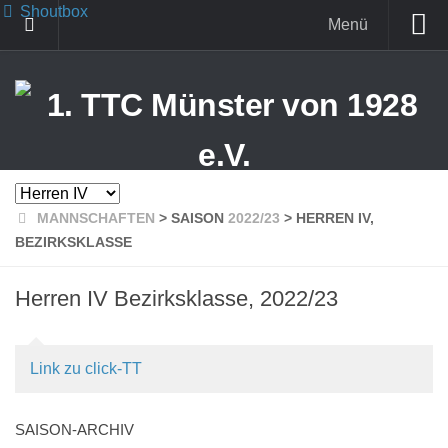
Shoutbox
Menü
Neu hier?
News
Unser Verein
Vorstand und Ansprechpartner
MANNSCHAFTEN
> SAISON
2022/23
> HERREN IV,
BEZIRKSKLASSE
TTC Kalender
Anreise zur Sporthalle
Herren IV
Bezirksklasse, 2022/23
Training
Zeiten und Infos
Link zu click-TT
Mannschaften
Damen
SAISON-ARCHIV
Herren