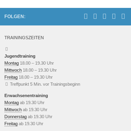
Gästebuch
Mitglied werden!
FOLGEN:
Kinder und Jugend
Unser Team
TRAININGSZEITEN
Trainingszeiten
Probetraining
Jugendtraining
Montag
18.00 – 19.30 Uhr
Termine / Turnierausschreibungen
Mittwoch
18.00 – 19.30 Uhr
Trainingskonzept
Freitag
18.00 – 19.30 Uhr
Datenschutz
Treffpunkt 5 Min. vor Trainingsbeginn
Impressum
Erwachsenentraining
Montag
ab 19.30 Uhr
Mitglied werden!
Mittwoch
ab 19.30 Uhr
Donnerstag
ab 19.30 Uhr
Freitag
ab 19.30 Uhr