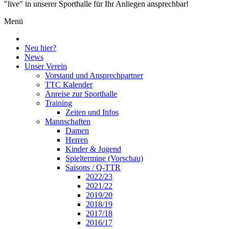
"live" in unserer Sporthalle für Ihr Anliegen ansprechbar!
Menü
Neu hier?
News
Unser Verein
Vorstand und Ansprechpartner
TTC Kalender
Anreise zur Sporthalle
Training
Zeiten und Infos
Mannschaften
Damen
Herren
Kinder & Jugend
Spieltermine (Vorschau)
Saisons / Q-TTR
2022/23
2021/22
2019/20
2018/19
2017/18
2016/17