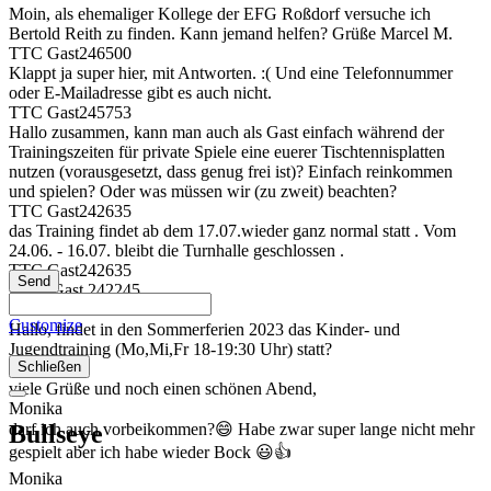
Moin, als ehemaliger Kollege der EFG Roßdorf versuche ich
Bertold Reith zu finden. Kann jemand helfen? Grüße Marcel M.
TTC Gast246500
Klappt ja super hier, mit Antworten. :( Und eine Telefonnummer
oder E-Mailadresse gibt es auch nicht.
TTC Gast245753
Hallo zusammen, kann man auch als Gast einfach während der
Trainingszeiten für private Spiele eine euerer Tischtennisplatten
nutzen (vorausgesetzt, dass genug frei ist)? Einfach reinkommen
und spielen? Oder was müssen wir (zu zweit) beachten?
TTC Gast242635
das Training findet ab dem 17.07.wieder ganz normal statt . Vom
24.06. - 16.07. bleibt die Turnhalle geschlossen .
TTC Gast242635
Hallo Gast 242245,
TTC Gast242245
Customize
Hallo, findet in den Sommerferien 2023 das Kinder- und
Jugendtraining (Mo,Mi,Fr 18-19:30 Uhr) statt?
Schließen
Monika
viele Grüße und noch einen schönen Abend,
Monika
Bullseye
darf ich auch vorbeikommen?😄 Habe zwar super lange nicht mehr
gespielt aber ich habe wieder Bock 😃👍
Monika