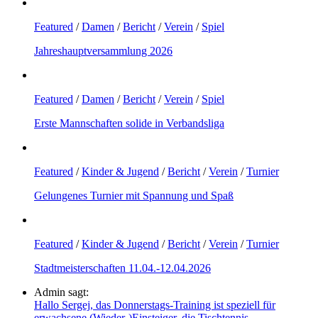
Featured
/
Damen
/
Bericht
/
Verein
/
Spiel
Jahreshauptversammlung 2026
Featured
/
Damen
/
Bericht
/
Verein
/
Spiel
Erste Mannschaften solide in Verbandsliga
Featured
/
Kinder & Jugend
/
Bericht
/
Verein
/
Turnier
Gelungenes Turnier mit Spannung und Spaß
Featured
/
Kinder & Jugend
/
Bericht
/
Verein
/
Turnier
Stadtmeisterschaften 11.04.-12.04.2026
Admin sagt:
Hallo Sergej, das Donnerstags-Training ist speziell für
erwachsene (Wieder-)Einsteiger, die Tischtennis...