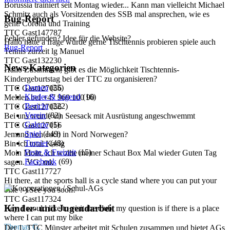
Borussia trainiert seit Montag wieder... Kann man vielleicht Michael
Schmitz auch als Vorsitzenden des SSB mal ansprechen, wie es
Bug-Report
geht: Corona und Training
TTC Gast147787
Fehler gefunden? Idee für die Website?
Hallo hätte a frage würde gerne Tischtennis probieren spiele auch
Bug-Report
Tennis zurzeit lg Manuel
TTC Gast132230
News-Kategorien
Hallo Zusammen, gibt es die Möglichkeit Tischtennis-
Kindergeburtstag bei der TTC zu organisieren?
Damen
(25)
TTC Gast127056
Kinder & Jugend
(16)
Melden bei +47 969 100 90
Bericht
(222)
TTC Gast127056
Verein
(82)
Bei uns wurde ein Seesack mit Ausrüstung angeschwemmt
Galerie
(1)
TTC Gast127056
Spiel
(149)
Jemand von euch in Nord Norwegen?
Turnier
(48)
Bin ich total Kasig
Feste & Freizeit
(15)
Moin Moin, ich wollte meiner Schaut Box Mal wieder Guten Tag
Facebook
(69)
sagen. VG, mk
TTC Gast117727
Hi there, at the sports hall is a cycle stand where you can put your
bike :-) See you soon!
TTC Gast117324
Kinder- und Jugendarbeit
Hey, I would like to visit the club, my question is if there is a place
where I can put my bike
Thomas G.
Der 1. TTC Münster arbeitet mit Schulen zusammen und bietet AGs