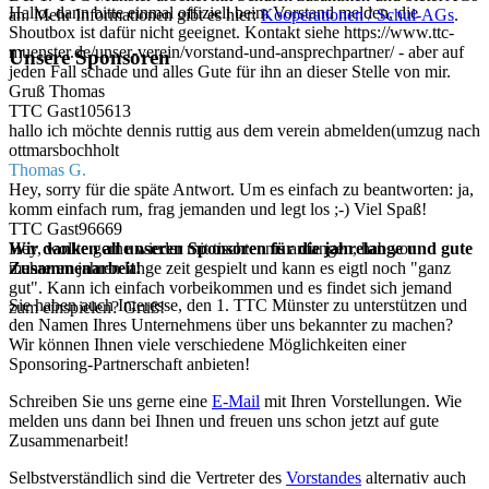
Hallo, dann bitte einmal offiziell beim Vorstand melden, die
an. Mehr Informationen gibt es hier:
Kooperationen / Schul-AGs
.
Shoutbox ist dafür nicht geeignet. Kontakt siehe https://www.ttc-
muenster.de/unser-verein/vorstand-und-ansprechpartner/ - aber auf
Unsere Sponsoren
jeden Fall schade und alles Gute für ihn an dieser Stelle von mir.
Gruß Thomas
TTC Gast105613
hallo ich möchte dennis ruttig aus dem verein abmelden(umzug nach
ottmarsbochholt
Thomas G.
Hey, sorry für die späte Antwort. Um es einfach zu beantworten: ja,
komm einfach rum, frag jemanden und legt los ;-) Viel Spaß!
TTC Gast96669
Wir danken all unseren Sponsoren für die jahrelange und gute
Hey, wollte gerne wieder mit tischtennis anfangen, hab vor
Zusammenarbeit!
mehreren jahren lange zeit gespielt und kann es eigtl noch "ganz
gut". Kann ich einfach vorbeikommen und es findet sich jemand
Sie haben auch Interesse, den 1. TTC Münster zu unterstützen und
zum einspielen? Gruß!
den Namen Ihres Unternehmens über uns bekannter zu machen?
Wir können Ihnen viele verschiedene Möglichkeiten einer
Sponsoring-Partnerschaft anbieten!
Schreiben Sie uns gerne eine
E-Mail
mit Ihren Vorstellungen. Wie
melden uns dann bei Ihnen und freuen uns schon jetzt auf gute
Zusammenarbeit!
Selbstverständlich sind die Vertreter des
Vorstandes
alternativ auch