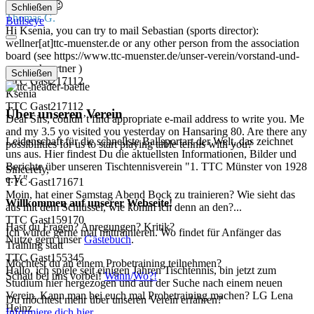
Hallihallo 😉
Schließen
Thomas G.
Bullseye
Hi Ksenia, you can try to mail Sebastian (sports director):
wellner[at]ttc-muenster.de or any other person from the association
board (see https://www.ttc-muenster.de/unser-verein/vorstand-und-
ansprechpartner )
Schließen
TTC Gast217112
Ksenia
TTC Gast217112
Über unseren Verein
Dear Sirs, couldn’t find appropriate e-mail address to write you. Me
and my 3.5 yo visited you yesterday on Hansaring 80. Are there any
Leidenschaft für die schnellste Ballsportart der Welt, das zeichnet
possibilities for us to start playing table tennis with you?
uns aus. Hier findest Du die aktuellsten Informationen, Bilder und
Berichte über unseren Tischtennisverein "1. TTC Münster von 1928
Sincerely,
e.V.".
TTC Gast171671
Moin, hat einer Samstag Abend Bock zu trainieren? Wie sieht das
Willkommen auf unserer Webseite!
aus mit dem Schlüssel, wie komm ich denn an den?...
TTC Gast159170
Hast du Fragen? Anregungen? Kritik?
Ich würde gerne mal mittrainieren. Wo findet für Anfänger das
Nutze gern unser
Gästebuch
.
Training statt
TTC Gast155345
Möchtest du an einem Probetraining teilnehmen?
Hallo, ich spiele seit einigen Jahren Tischtennis, bin jetzt zum
Schau bei uns vorbei!
Wann/Wo?!
Studium hier hergezogen und auf der Suche nach einem neuen
Verein. Kann man bei euch mal Probetraining machen? LG Lena
Du möchtest mehr über unseren Verein erfahren?
Heinz
Informiere dich hier.