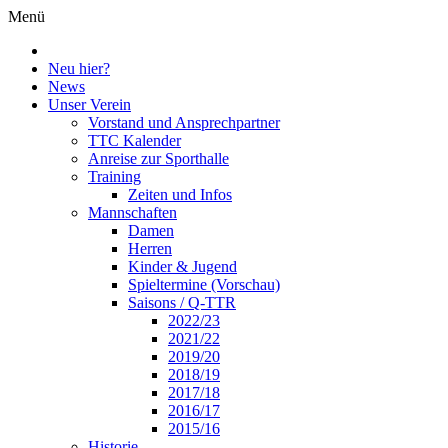
Menü
Neu hier?
News
Unser Verein
Vorstand und Ansprechpartner
TTC Kalender
Anreise zur Sporthalle
Training
Zeiten und Infos
Mannschaften
Damen
Herren
Kinder & Jugend
Spieltermine (Vorschau)
Saisons / Q-TTR
2022/23
2021/22
2019/20
2018/19
2017/18
2016/17
2015/16
Historie