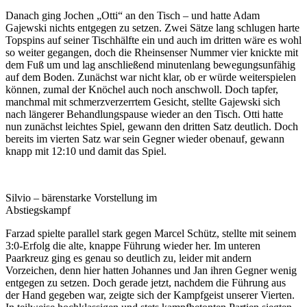
Danach ging Jochen „Otti“ an den Tisch – und hatte Adam
Gajewski nichts entgegen zu setzen. Zwei Sätze lang schlugen harte
Topspins auf seiner Tischhälfte ein und auch im dritten wäre es wohl
so weiter gegangen, doch die Rheinsenser Nummer vier knickte mit
dem Fuß um und lag anschließend minutenlang bewegungsunfähig
auf dem Boden. Zunächst war nicht klar, ob er würde weiterspielen
können, zumal der Knöchel auch noch anschwoll. Doch tapfer,
manchmal mit schmerzverzerrtem Gesicht, stellte Gajewski sich
nach längerer Behandlungspause wieder an den Tisch. Otti hatte
nun zunächst leichtes Spiel, gewann den dritten Satz deutlich. Doch
bereits im vierten Satz war sein Gegner wieder obenauf, gewann
knapp mit 12:10 und damit das Spiel.
Silvio – bärenstarke Vorstellung im
Abstiegskampf
Farzad spielte parallel stark gegen Marcel Schütz, stellte mit seinem
3:0-Erfolg die alte, knappe Führung wieder her. Im unteren
Paarkreuz ging es genau so deutlich zu, leider mit andern
Vorzeichen, denn hier hatten Johannes und Jan ihren Gegner wenig
entgegen zu setzen. Doch gerade jetzt, nachdem die Führung aus
der Hand gegeben war, zeigte sich der Kampfgeist unserer Vierten.