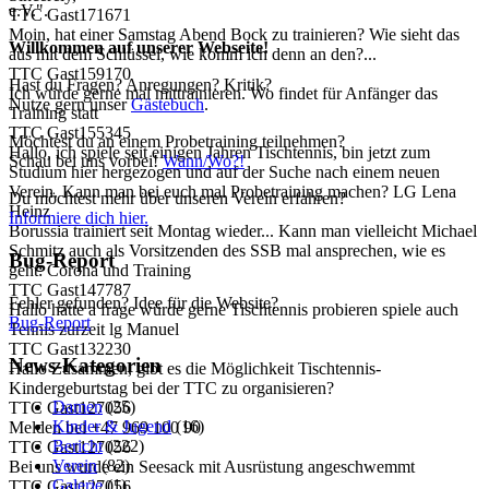
e.V.".
TTC Gast171671
Moin, hat einer Samstag Abend Bock zu trainieren? Wie sieht das
Willkommen auf unserer Webseite!
aus mit dem Schlüssel, wie komm ich denn an den?...
TTC Gast159170
Hast du Fragen? Anregungen? Kritik?
Ich würde gerne mal mittrainieren. Wo findet für Anfänger das
Nutze gern unser
Gästebuch
.
Training statt
TTC Gast155345
Möchtest du an einem Probetraining teilnehmen?
Hallo, ich spiele seit einigen Jahren Tischtennis, bin jetzt zum
Schau bei uns vorbei!
Wann/Wo?!
Studium hier hergezogen und auf der Suche nach einem neuen
Verein. Kann man bei euch mal Probetraining machen? LG Lena
Du möchtest mehr über unseren Verein erfahren?
Heinz
Informiere dich hier.
Borussia trainiert seit Montag wieder... Kann man vielleicht Michael
Schmitz auch als Vorsitzenden des SSB mal ansprechen, wie es
Bug-Report
geht: Corona und Training
TTC Gast147787
Fehler gefunden? Idee für die Website?
Hallo hätte a frage würde gerne Tischtennis probieren spiele auch
Bug-Report
Tennis zurzeit lg Manuel
TTC Gast132230
News-Kategorien
Hallo Zusammen, gibt es die Möglichkeit Tischtennis-
Kindergeburtstag bei der TTC zu organisieren?
Damen
(25)
TTC Gast127056
Kinder & Jugend
(16)
Melden bei +47 969 100 90
Bericht
(222)
TTC Gast127056
Verein
(82)
Bei uns wurde ein Seesack mit Ausrüstung angeschwemmt
Galerie
(1)
TTC Gast127056