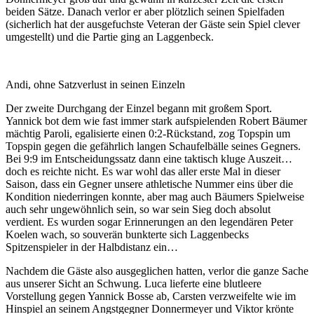
beiden Sätze. Danach verlor er aber plötzlich seinen Spielfaden
(sicherlich hat der ausgefuchste Veteran der Gäste sein Spiel clever
umgestellt) und die Partie ging an Laggenbeck.
Andi, ohne Satzverlust in seinen Einzeln
Der zweite Durchgang der Einzel begann mit großem Sport.
Yannick bot dem wie fast immer stark aufspielenden Robert Bäumer
mächtig Paroli, egalisierte einen 0:2-Rückstand, zog Topspin um
Topspin gegen die gefährlich langen Schaufelbälle seines Gegners.
Bei 9:9 im Entscheidungssatz dann eine taktisch kluge Auszeit…
doch es reichte nicht. Es war wohl das aller erste Mal in dieser
Saison, dass ein Gegner unsere athletische Nummer eins über die
Kondition niederringen konnte, aber mag auch Bäumers Spielweise
auch sehr ungewöhnlich sein, so war sein Sieg doch absolut
verdient. Es wurden sogar Erinnerungen an den legendären Peter
Koelen wach, so souverän bunkterte sich Laggenbecks
Spitzenspieler in der Halbdistanz ein…
Nachdem die Gäste also ausgeglichen hatten, verlor die ganze Sache
aus unserer Sicht an Schwung. Luca lieferte eine blutleere
Vorstellung gegen Yannick Bosse ab, Carsten verzweifelte wie im
Hinspiel an seinem Angstgegner Donnermeyer und Viktor krönte