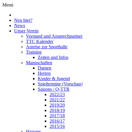
Menü
Neu hier?
News
Unser Verein
Vorstand und Ansprechpartner
TTC Kalender
Anreise zur Sporthalle
Training
Zeiten und Infos
Mannschaften
Damen
Herren
Kinder & Jugend
Spieltermine (Vorschau)
Saisons / Q-TTR
2022/23
2021/22
2019/20
2018/19
2017/18
2016/17
2015/16
Historie