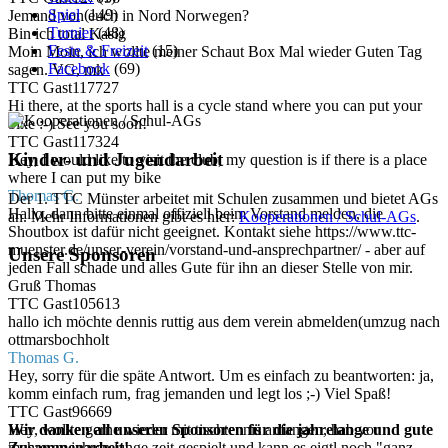
Spiel
(149)
Jemand von euch in Nord Norwegen?
Turnier
(48)
Bin ich total Kasig
Feste & Freizeit
(15)
Moin Moin, ich wollte meiner Schaut Box Mal wieder Guten Tag
Facebook
(69)
sagen. VG, mk
TTC Gast117727
Hi there, at the sports hall is a cycle stand where you can put your
bike :-) See you soon!
TTC Gast117324
Kinder- und Jugendarbeit
Hey, I would like to visit the club, my question is if there is a place
where I can put my bike
Thomas G.
Der 1. TTC Münster arbeitet mit Schulen zusammen und bietet AGs
Hallo, dann bitte einmal offiziell beim Vorstand melden, die
an. Mehr Informationen gibt es hier:
Kooperationen / Schul-AGs
.
Shoutbox ist dafür nicht geeignet. Kontakt siehe https://www.ttc-
muenster.de/unser-verein/vorstand-und-ansprechpartner/ - aber auf
Unsere Sponsoren
jeden Fall schade und alles Gute für ihn an dieser Stelle von mir.
Gruß Thomas
TTC Gast105613
hallo ich möchte dennis ruttig aus dem verein abmelden(umzug nach
ottmarsbochholt
Thomas G.
Hey, sorry für die späte Antwort. Um es einfach zu beantworten: ja,
komm einfach rum, frag jemanden und legt los ;-) Viel Spaß!
TTC Gast96669
Wir danken all unseren Sponsoren für die jahrelange und gute
Hey, wollte gerne wieder mit tischtennis anfangen, hab vor
Zusammenarbeit!
mehreren jahren lange zeit gespielt und kann es eigtl noch "ganz