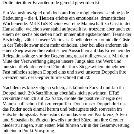
Dritte hier ihrer Favoritenrolle gerecht geworden ist.
Ein Wahnsinns-Spiel und doch am Ende möglicherweise ohne jede
Bedeutung – die
4. Herren
erlebte ein emotionales, dramatisches
Wochenende. Mit ETuS Rheine war eine Mannschaft zu Gast in der
Hansahalle, welche zwar stabil aufgestellt ist, trotzdem aber auch zu
einem der sechs bis sieben noch immer abstiegsbedrohten Teams der
Bezirksliga zählt. Unsere Vierte als Tabellenletzter konnte die Gäste
in der Tabelle zwar nicht mehr einholen, aber bei alles anderem als
einem Sieg wären die realistischen Aussichten auf das Erreichen der
Relegationsränge vor der Begegnung quasi null gewesen. Mit dem
Mute der Verzweiflung gingen unsere Jungs also ans Werk und
mussten direkt den ersten Dämpfer ihres Siegeswillen hinnehmen:
Fast mühelos zeigten Doppel eins und zwei unseren Doppeln ihre
Grenzen auf, der Gegner führte schnell mit 2:0.
Nachdem es kurzzeitig so schien, als könnten Farzad und Jan ihr
Doppel nach 2:0-Satzführung ebenfalls nicht gewinnen, ETuS
verkürzte nämlich auf 2:2 Sätze, drohte die positive Energie der
Mannschaft schon früh zu verpuffen. Doch unser Doppel drei riss
das Ruder noch einmal herum und behauptete sich souverän im
Entscheidungssatz. Bärenstark dann das vordere Paarkreuz, Silvio
und Sebastian benötigten jeweils nur drei Sätze, um ihre Gegner
nieder zu ringen, zum ersten Mal führten wir in der Gesamtwertung
mit einem Punkt Vorsprung.