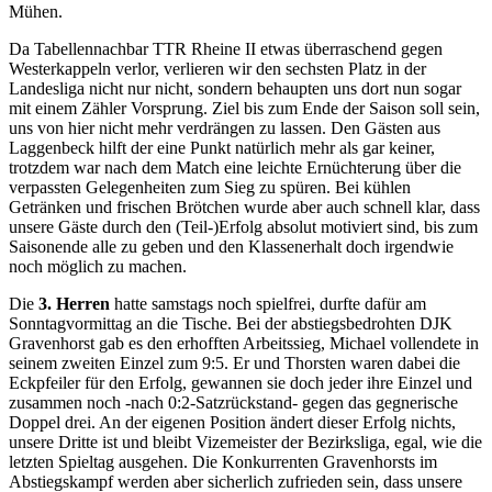
Mühen.
Da Tabellennachbar TTR Rheine II etwas überraschend gegen
Westerkappeln verlor, verlieren wir den sechsten Platz in der
Landesliga nicht nur nicht, sondern behaupten uns dort nun sogar
mit einem Zähler Vorsprung. Ziel bis zum Ende der Saison soll sein,
uns von hier nicht mehr verdrängen zu lassen. Den Gästen aus
Laggenbeck hilft der eine Punkt natürlich mehr als gar keiner,
trotzdem war nach dem Match eine leichte Ernüchterung über die
verpassten Gelegenheiten zum Sieg zu spüren. Bei kühlen
Getränken und frischen Brötchen wurde aber auch schnell klar, dass
unsere Gäste durch den (Teil-)Erfolg absolut motiviert sind, bis zum
Saisonende alle zu geben und den Klassenerhalt doch irgendwie
noch möglich zu machen.
Die
3. Herren
hatte samstags noch spielfrei, durfte dafür am
Sonntagvormittag an die Tische. Bei der abstiegsbedrohten DJK
Gravenhorst gab es den erhofften Arbeitssieg, Michael vollendete in
seinem zweiten Einzel zum 9:5. Er und Thorsten waren dabei die
Eckpfeiler für den Erfolg, gewannen sie doch jeder ihre Einzel und
zusammen noch -nach 0:2-Satzrückstand- gegen das gegnerische
Doppel drei. An der eigenen Position ändert dieser Erfolg nichts,
unsere Dritte ist und bleibt Vizemeister der Bezirksliga, egal, wie die
letzten Spieltag ausgehen. Die Konkurrenten Gravenhorsts im
Abstiegskampf werden aber sicherlich zufrieden sein, dass unsere