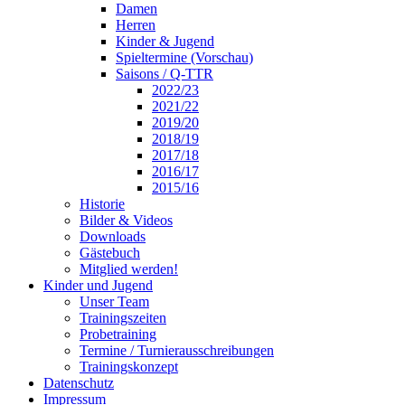
Damen
Herren
Kinder & Jugend
Spieltermine (Vorschau)
Saisons / Q-TTR
2022/23
2021/22
2019/20
2018/19
2017/18
2016/17
2015/16
Historie
Bilder & Videos
Downloads
Gästebuch
Mitglied werden!
Kinder und Jugend
Unser Team
Trainingszeiten
Probetraining
Termine / Turnierausschreibungen
Trainingskonzept
Datenschutz
Impressum