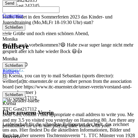
TTC Gast242635
Hallo Gast 242245,
TTC Gast242245
Customize
Hallo, findet in den Sommerferien 2023 das Kinder- und
Jugendtraining (Mo,Mi,Fr 18-19:30 Uhr) statt?
Schließen
Monika
viele Grüße und noch einen schönen Abend,
Monika
Bullseye
darf ich auch vorbeikommen?😄 Habe zwar super lange nicht mehr
gespielt aber ich habe wieder Bock 😃👍
Monika
Hallihallo 😉
Schließen
Thomas G.
Bullseye
Hi Ksenia, you can try to mail Sebastian (sports director):
wellner[at]ttc-muenster.de or any other person from the association
board (see https://www.ttc-muenster.de/unser-verein/vorstand-und-
ansprechpartner )
Schließen
TTC Gast217112
Ksenia
TTC Gast217112
Über unseren Verein
Dear Sirs, couldn’t find appropriate e-mail address to write you. Me
and my 3.5 yo visited you yesterday on Hansaring 80. Are there any
Leidenschaft für die schnellste Ballsportart der Welt, das zeichnet
possibilities for us to start playing table tennis with you?
uns aus. Hier findest Du die aktuellsten Informationen, Bilder und
Berichte über unseren Tischtennisverein "1. TTC Münster von 1928
Sincerely,