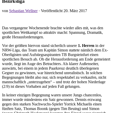
Bezirksliga
von
Sebastian Wellner
· Veröffentlicht
20. März 2017
Das vergangene Wochenende brachte wieder alles mit, was den
sportlichen Wettkampf so attraktiv macht: Spannung, Dramatik,
große Herausforderungen.
Vor der größten hiervon stand sicherlich unsere
1. Herren
in der
NRW-Liga, das Team um Kapitän Simon stattete nämlich dem Ex-
Oberligisten und Aufstiegsaspiranten TB Burgsteinfurt einen
sportlichen Besuch ab. Ob die Herausforderung am Ende gemeistert
wurde, liegt im Auge des Betrachters. Als klarer Außenseiter,
auswärts, bei einem in jedem Paarkreuz deutlich überlegenen
Gegner zu gewinnen, war hinreichend unrealistisch. In solchen
Begegnungen bleibt also nur, sich respektabel zu verkaufen, nicht
mannschaftlich „unterzugehen“ – und trotz der hohen Niederlage
(2:9) ist dieses Vorhaben auf jeden Fall gelungen.
In keiner einzigen Begegnung waren unsere Jungs chancenlos,
immer wurde mindestens ein Satz gewonnen. Dennis erzwang
gegen den starken Nachwuchs-Spieler Yorrick Michaelis einen
fünften Satz, Thomas Boonk (gegen Tim Beuing) und Simon