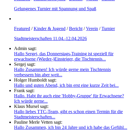
Gelungenes Turnier mit Spannung und Spaß
Featured
/
Kinder & Jugend
/
Bericht
/
Verein
/
Turnier
Stadtmeisterschaften 11.04.-12.04.2026
Admin sagt:
Hallo Sergej, das Donnerstags-Training ist speziell für
erwachsene (Wieder-)Einsteiger, die Tischtennis...
Sergej sagt:
Hallo Zusammen! Ich würde gerne mein Tischtennis
verbessern bin aber weit...
Holger Humboldt sagt:
Hallo und guten Abend, ich bin erst eine kurze Zeit bei...
Frank sagt:
Hallo. Habt ihr auch eine 'Hobby-Gruppe' für Erwachsene?
Ich würde gerne...
Klaus Mursel sagt:
Hallo liebes TTC-Team, gibt es schon einen Termin für die
Stadtmeisterschaften...
Pauline Merle Vetten sagt:
Hallo Zusammen, ich bin 24 Jahre und ich habe das Gefühl...