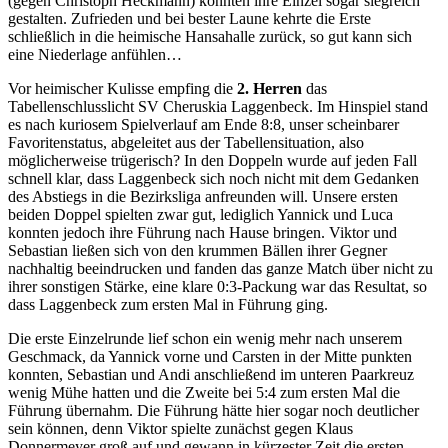
(gegen Christoph Heckmann) konnten ihre Einzel sogar siegreich
gestalten. Zufrieden und bei bester Laune kehrte die Erste
schließlich in die heimische Hansahalle zurück, so gut kann sich
eine Niederlage anfühlen…
Vor heimischer Kulisse empfing die
2. Herren
das
Tabellenschlusslicht SV Cheruskia Laggenbeck. Im Hinspiel stand
es nach kuriosem Spielverlauf am Ende 8:8, unser scheinbarer
Favoritenstatus, abgeleitet aus der Tabellensituation, also
möglicherweise trügerisch? In den Doppeln wurde auf jeden Fall
schnell klar, dass Laggenbeck sich noch nicht mit dem Gedanken
des Abstiegs in die Bezirksliga anfreunden will. Unsere ersten
beiden Doppel spielten zwar gut, lediglich Yannick und Luca
konnten jedoch ihre Führung nach Hause bringen. Viktor und
Sebastian ließen sich von den krummen Bällen ihrer Gegner
nachhaltig beeindrucken und fanden das ganze Match über nicht zu
ihrer sonstigen Stärke, eine klare 0:3-Packung war das Resultat, so
dass Laggenbeck zum ersten Mal in Führung ging.
Die erste Einzelrunde lief schon ein wenig mehr nach unserem
Geschmack, da Yannick vorne und Carsten in der Mitte punkten
konnten, Sebastian und Andi anschließend im unteren Paarkreuz
wenig Mühe hatten und die Zweite bei 5:4 zum ersten Mal die
Führung übernahm. Die Führung hätte hier sogar noch deutlicher
sein können, denn Viktor spielte zunächst gegen Klaus
Donnermeyer groß auf und gewann in kürzester Zeit die ersten