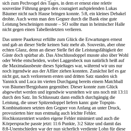
sich zum Pechvogel des Tages, in dem er erneut eine reletiv
souveräne Führung gegen den couragiert aufspielenden Lukas
Bäumer nicht nach Hause bringen konnte. 5:8, ein kleines Debakel
drohte. Auch wenn man den Gegner durch die Bank eine gute
Leistung bescheinigen musste – SO sollte man in heimischer Halle
nicht gegen einen Tabellenletzten verlieren.
Das untere Paarkreuz erfüllte zum Glück die Erwartungen erneut
und gab an dieser Stelle keinen Satz mehr ab. Souverän, aber ohne
echten Glanz, denn an dieser Stelle fiel die Leistungsfähigkeit der
Gäste doch spürbar ab. Das Abschlussdoppel musste also über Wohl
oder Wehe entscheiden, wobei Laggenbeck nun natürlich heiß auf
die Maximalausbeute dieses Spieltages war, während wir uns nur
noch irgendwie aus der Affäre ziehen konnten. Zunächst lief es gar
nicht gut, nach verlorenem ersten und dritten Satz standen sich
Yannick und Luca im vierten Durchgang bereits einem Matchball
von Bäumer/Bergjohann gegenüber. Dieser konnte zum Glück
abgewehrt werden und irgendwie wurstelten wir uns noch mit 13:11
durch den Satz. Im Schlusssatz dann endlich durchgängig die
Leistung, die unser Spitzendoppel liefern kann: gute Topspin-
Kombinationen setzten den Gegner von Anfang an unter Druck,
provozierten hier nun erstmalig auch leichte Fehler.
Hochkonzentriert wurden eigene Fehler minimiert und auch die
Körpersprache passte jetzt: 11:6 Punkte, 3:2 Sätze und damit das
8:8-Unentschieden war der nun sicherlich verdiente Lohn für diese