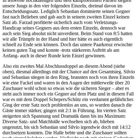
In teilweise hochklassigen und stets kampfbetonten Partien siegten
unsere Jungs in den vier folgenden Einzeln, dreimal davon im
Entscheidungssatz. Lediglich Sebastian dominierte seinen Gegner
fast nach Belieben und gab auch in seinem zweiten Einzel keinen
Satz ab. Farzad profitierte sicherlich auch vom Verletzungs-
Handicap seines Gegners aus dem ersten Einzeln, dennoch war
auch sein Sieg absolut nicht unverdient. Beim Stand von 8:5 hatten
wir alle Trümpfe in der Hand und hier hätte es auch eigentlich
schnell zu Ende sein können. Doch das untere Paarkreuz erwischte
keinen guten Tag und konnte -trotz stärkerem Auftritt als am
Anfang- auch in dieser Runde kein Einzel gewinnen.
Also ein zweites Mal Abschlussdoppel an diesem Abend (siehe
oben), diesmal allerdings mit der Chance auf den Gesamtsieg. Silvio
und Sebastian stiegen in den Ring, brannten noch von ihren Einzeln
wie eine Fackel und waren in den Augen der mittlerweile über 20
Zuschauer wohl schon so etwas wie die sicheren Sieger – aber es
steht auch immer noch ein Gegner auf dem Platz und in diesem Fall
war es mit dem Doppel Schepers/Schütz ein verdammt gefährlicher.
Ging der erste Satz noch problemlos an uns, so wurden danach die
Gäste immer stärker, gingen mit 2:1 in Führung. Im vierten Satz
steigerten sich Spannung und Dramatik dann bis ins Maximum:
Diverse Satz- und Matchbälle wechselten sich ab, blieben
ungenutzt, bis sich Sebastian und Silvio irgendwie doch mit 14:12
durchsetzen konnten. Die Halle bebte und die Zuschauer sollten