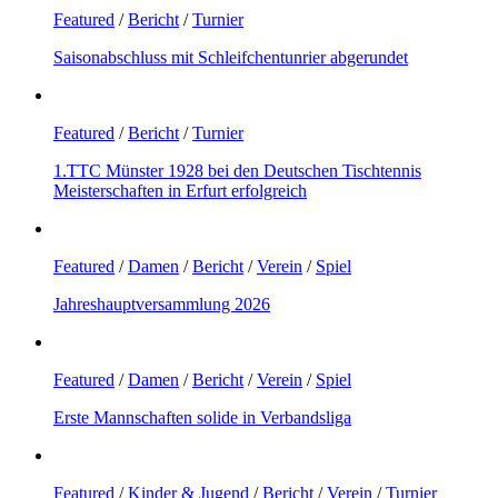
Featured
/
Bericht
/
Turnier
Saisonabschluss mit Schleifchentunrier abgerundet
Featured
/
Bericht
/
Turnier
1.TTC Münster 1928 bei den Deutschen Tischtennis
Meisterschaften in Erfurt erfolgreich
Featured
/
Damen
/
Bericht
/
Verein
/
Spiel
Jahreshauptversammlung 2026
Featured
/
Damen
/
Bericht
/
Verein
/
Spiel
Erste Mannschaften solide in Verbandsliga
Featured
/
Kinder & Jugend
/
Bericht
/
Verein
/
Turnier