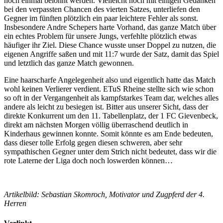
noch einmal belohnt werden. Vielleicht noch mit einigen Gedanken
bei den verpassten Chancen des vierten Satzes, unterliefen den
Gegner im fünften plötzlich ein paar leichtere Fehler als sonst.
Insbesondere Andre Schepers harte Vorhand, das ganze Match über
ein echtes Problem für unsere Jungs, verfehlte plötzlich etwas
häufiger ihr Ziel. Diese Chance wusste unser Doppel zu nutzen, die
eigenen Angriffe saßen und mit 11:7 wurde der Satz, damit das Spiel
und letztlich das ganze Match gewonnen.
Eine haarscharfe Angelegenheit also und eigentlich hatte das Match
wohl keinen Verlierer verdient. ETuS Rheine stellte sich wie schon
so oft in der Vergangenheit als kampfstarkes Team dar, welches alles
andere als leicht zu besiegen ist. Bitter aus unserer Sicht, dass der
direkte Konkurrent um den 11. Tabellenplatz, der 1 FC Gievenbeck,
direkt am nächsten Morgen völlig überraschend deutlich in
Kinderhaus gewinnen konnte. Somit könnte es am Ende bedeuten,
dass dieser tolle Erfolg gegen diesen schweren, aber sehr
sympathischen Gegner unter dem Strich nicht bedeutet, dass wir die
rote Laterne der Liga doch noch loswerden können…
Artikelbild: Sebastian Skomroch, Motivator und Zugpferd der 4.
Herren