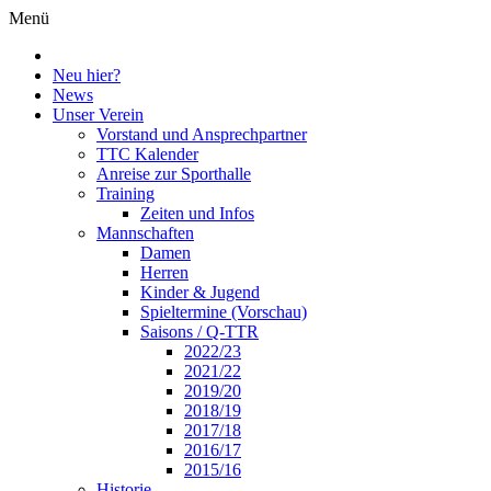
Menü
Neu hier?
News
Unser Verein
Vorstand und Ansprechpartner
TTC Kalender
Anreise zur Sporthalle
Training
Zeiten und Infos
Mannschaften
Damen
Herren
Kinder & Jugend
Spieltermine (Vorschau)
Saisons / Q-TTR
2022/23
2021/22
2019/20
2018/19
2017/18
2016/17
2015/16
Historie