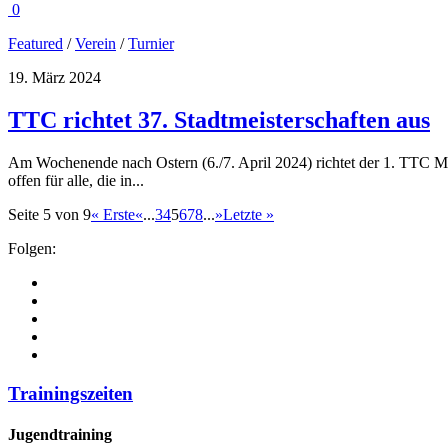
0
Featured
/
Verein
/
Turnier
19. März 2024
TTC richtet 37. Stadtmeisterschaften aus
Am Wochenende nach Ostern (6./7. April 2024) richtet der 1. TTC Müns
offen für alle, die in...
Seite 5 von 9
« Erste
«
...
3
4
5
6
7
8
...
»
Letzte »
Folgen:
Trainingszeiten
Jugendtraining