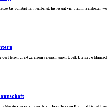
tag bis Sonntag hart gearbeitet. Insgesamt vier Trainingseinheiten wu
intern
se der Herren direkt zu einem vereinsinternen Duell. Die siebte Mannsc
Mannschaft
alb Münsters zu verkünden. Niko Brors (links im Bild) und Daniel Hu