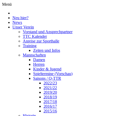
Menü
Neu hier?
News
Unser Verein
Vorstand und Ansprechpartner
TTC Kalender
Anreise zur Sporthalle
Training
Zeiten und Infos
Mannschaften
Damen
Herren
Kinder & Jugend
Spieltermine (Vorschau)
Saisons / Q-TTR
2022/23
2021/22
2019/20
2018/19
2017/18
2016/17
2015/16
Historie